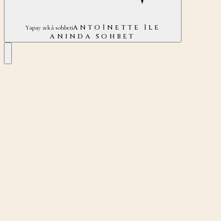
ANTOINETTE ILE
Yapay zekâ sohbeti
ANINDA SOHBET