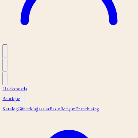
Hakkımızda
Boutique
Katalog
Günce
Mağazalar
Basın
İletişim
Franchising