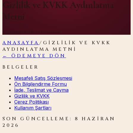
Gizlilik ve KVKK Aydınlatma
Metni
Kişisel verilerinizin korunması
ANASAYFA
/
GIZLILIK VE KVKK
AYDINLATMA METNI
← ÖDEMEYE DÖN
BELGELER
Mesafeli Satış Sözleşmesi
Ön Bilgilendirme Formu
İade, Teslimat ve Cayma
Gizlilik ve KVKK
Çerez Politikası
Kullanım Şartları
SON GÜNCELLEME:
8 HAZIRAN
2026