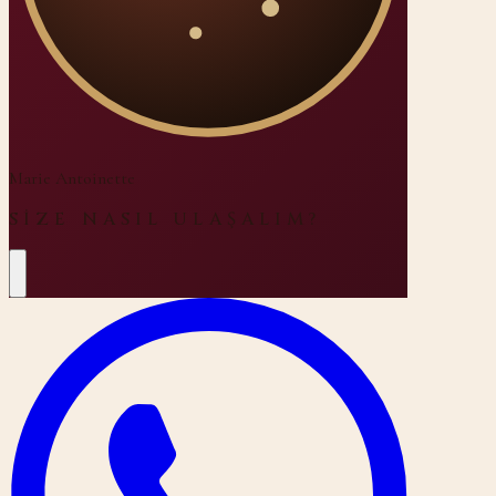
Marie Antoinette
SIZE NASIL ULAŞALIM?