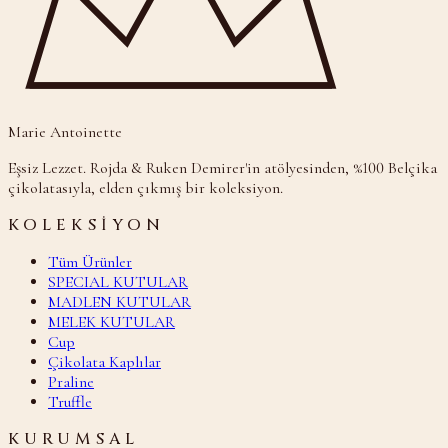
Marie Antoinette
Eşsiz Lezzet. Rojda & Ruken Demirer'in atölyesinden, %100 Belçika
çikolatasıyla, elden çıkmış bir koleksiyon.
KOLEKSIYON
Tüm Ürünler
SPECIAL KUTULAR
MADLEN KUTULAR
MELEK KUTULAR
Cup
Çikolata Kaplılar
Praline
Truffle
KURUMSAL