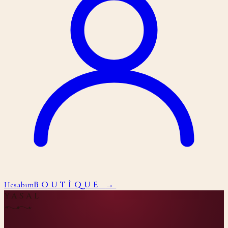
BOUTIQUE
→
Hesabım
YASAL