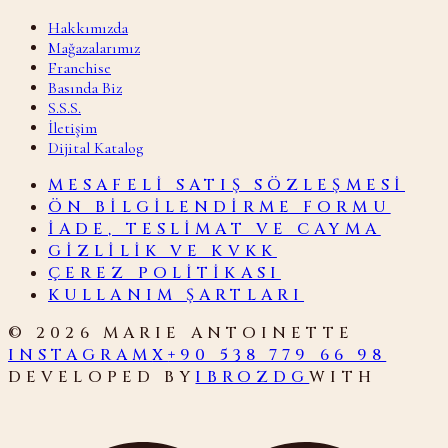
Hakkımızda
Mağazalarımız
Franchise
Basında Biz
S.S.S.
İletişim
Dijital Katalog
MESAFELI SATIŞ SÖZLEŞMESI
ÖN BILGILENDIRME FORMU
İADE, TESLIMAT VE CAYMA
GIZLILIK VE KVKK
ÇEREZ POLITIKASI
KULLANIM ŞARTLARI
©
2026
MARIE ANTOINETTE
INSTAGRAM
X
+90 538 779 66 98
DEVELOPED BY
IBROZDG
WITH